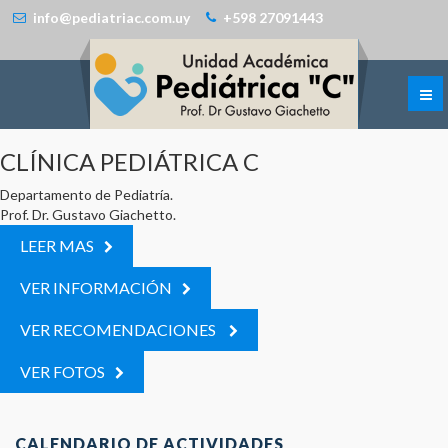
info@pediatriac.com.uy
+598 27091443
CLÍNICA PEDIÁTRICA C
Departamento de Pediatría.
Prof. Dr. Gustavo Giachetto.
LEER MAS
VER INFORMACIÓN
VER RECOMENDACIONES
VER FOTOS
© Free
Joomla! 3 Modules
- by
VinaGecko.com
CALENDARIO DE ACTIVIDADES