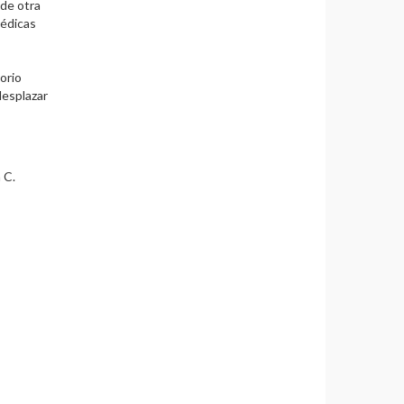
 de otra
médicas
orio
desplazar
 C.