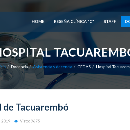
HOME
RESEÑA CLÍNICA "C"
STAFF
D
HOSPITAL TACUAREMB
icio
Docencia
Asistencia y docencia
CEDAS
Hospital Tacuare
l de Tacuarembó
e 2019
Visto: 9675