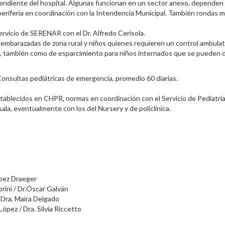
ependiente del hospital. Algunas funcionan en un sector anexo, dependen
eriferia en coordinación con la Intendencia Municipal. También rondas 
servicio de SERENAR con el Dr. Alfredo Cerisola.
 embarazadas de zona rural y niños quienes requieren un control ambulat
ulta, también como de esparcimiento para niños internados que se pueden 
Consultas pediátricas de emergencia, promedio 60 diarias.
stablecidos en CHPR, normas en coordinación con el Servicio de Pediatría
ala, eventualmente con los del Nursery y de policlínica.
ópez Draeger
rini / Dr.Óscar Galván
 Dra. Maira Delgado
te: Dras. Alicia López / Dra. Silvia Riccetto