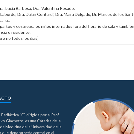
Dra. Lucía Barbosa, Dra. Valentina Rosado.
a Laborde, Dra. Daian Contardi, Dra. Maira Delgado, Dr. Marcos de los Sant
uarte.
partos y cesáreas, los niños internados fura del horario de sala y tambié
ncia o residente.
ro no todos los días)
ACTO
a Pediátrica "C" dirigida por el Prof.
avo Giachetto, es una Cátedra de la
de Medicina de la Universidad de la
 que tiene su sede central en el