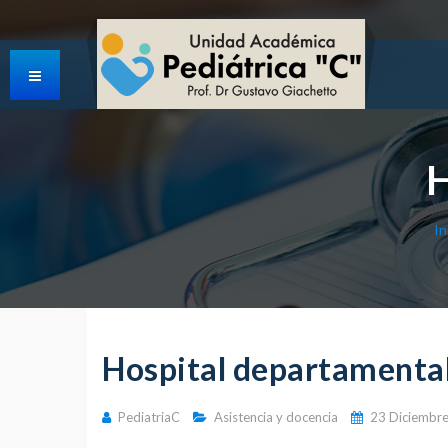
In
Hospital departamenta
PediatriaC
Asistencia y docencia
23 Diciembr