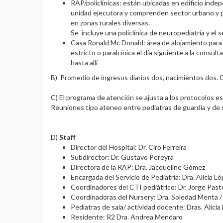
RAP/policlínicas: están ubicadas en edificio ind
unidad ejecutora y comprenden sector urbano y p
en zonas rurales diversas.
Se incluye una policlínica de neuropediatría y el 
Casa Ronald Mc Donald: área de alojamiento para
estricto o paralcínica el día siguiente a la cons
hasta allí
B) Promedio de ingresos diarios dos, nacimientos dos. 
C) El programa de atención se ajusta a los protocolos e
Reuniones tipo ateneo entre pediatras de guardia y de s
D)
Staff
Director del Hospital: Dr. Ciro Ferreira
Subdirector: Dr. Gustavo Pereyra
Directora de la RAP: Dra. Jacqueline Gómez
Encargada del Servicio de Pediatría: Dra. Alicia L
Coordinadores del CTI pediátrico: Dr. Jorge Pasto
Coordinadoras del Nursery: Dra. Soledad Menta /
Pediatras de sala/ actividad docen
Residente: R2 Dra. Andrea Mendaro