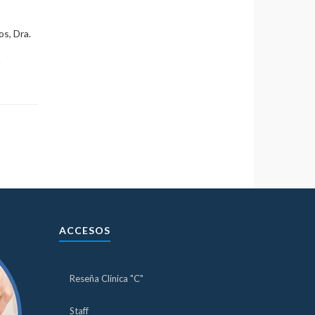
os, Dra.
n
ACCESOS
Reseña Clínica "C"
Staff