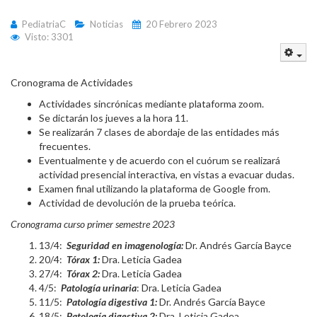
PediatriaC
Noticias
20 Febrero 2023
Visto: 3301
Emp
Cronograma de Actividades
Actividades sincrónicas mediante plataforma zoom.
Se dictarán los jueves a la hora 11.
Se realizarán 7 clases de abordaje de las entidades más
frecuentes.
Eventualmente y de acuerdo con el cuórum se realizará
actividad presencial interactiva, en vistas a evacuar dudas.
Examen final utilizando la plataforma de Google from.
Actividad de devolución de la prueba teórica.
Cronograma curso primer semestre 2023
13/4:
Seguridad en imagenología:
Dr. Andrés García Bayce
20/4:
Tórax 1:
Dra. Leticia Gadea
27/4:
Tórax 2:
Dra. Leticia Gadea
4/5:
Patología urinaria
: Dra. Leticia Gadea
11/5:
Patología digestiva 1:
Dr. Andrés García Bayce
18/5:
Patología digestiva 2:
Dra. Leticia Gadea