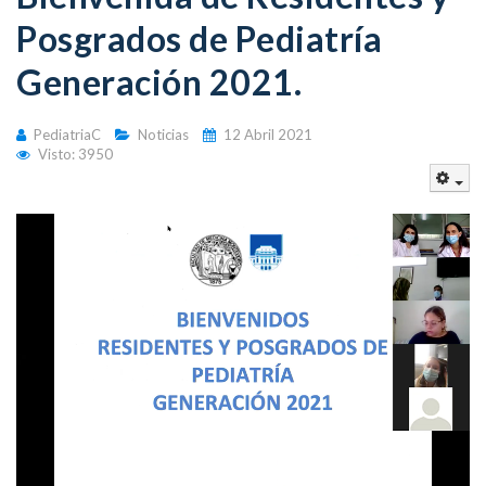
Posgrados de Pediatría
Generación 2021.
PediatriaC
Noticias
12 Abril 2021
Visto: 3950
Emp