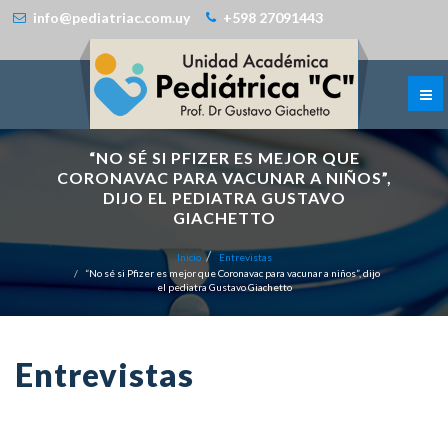
info@pediatriac.com.uy
+598 27091443
“NO SÉ SI PFIZER ES MEJOR QUE
CORONAVAC PARA VACUNAR A NIÑOS”,
DIJO EL PEDIATRA GUSTAVO
GIACHETTO
Inicio
Entrevistas
“No sé si Pfizer es mejor que Coronavac para vacunar a niños”, dijo
el pediatra Gustavo Giachetto
Entrevistas