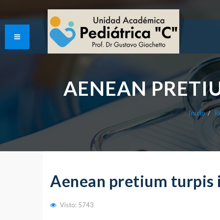
AENEAN PRETIU
Inicio
R
Aenean pretium turpis i
Visto: 5743