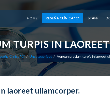
HOME
RESEÑA CLÍNICA "C"
STAFF
D
M TURPIS IN LAOREE
eseña Clínica "C"
Uncategorised
Aenean pretium turpis in laoreet u
n laoreet ullamcorper.