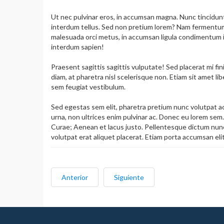
Ut nec pulvinar eros, in accumsan magna. Nunc tincidun
interdum tellus. Sed non pretium lorem? Nam fermentum a
malesuada orci metus, in accumsan ligula condimentum id
interdum sapien!
Praesent sagittis sagittis vulputate! Sed placerat mi 
diam, at pharetra nisl scelerisque non. Etiam sit amet l
sem feugiat vestibulum.
Sed egestas sem elit, pharetra pretium nunc volutpat a
urna, non ultrices enim pulvinar ac. Donec eu lorem sem.
Curae; Aenean et lacus justo. Pellentesque dictum nunc 
volutpat erat aliquet placerat. Etiam porta accumsan elit
Anterior
Siguiente