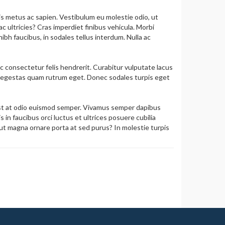
Empty
s metus ac sapien. Vestibulum eu molestie odio, ut
 ultricies? Cras imperdiet finibus vehicula. Morbi
bh faucibus, in sodales tellus interdum. Nulla ac
 consectetur felis hendrerit. Curabitur vulputate lacus
, id egestas quam rutrum eget. Donec sodales turpis eget
 est at odio euismod semper. Vivamus semper dapibus
in faucibus orci luctus et ultrices posuere cubilia
ut magna ornare porta at sed purus? In molestie turpis