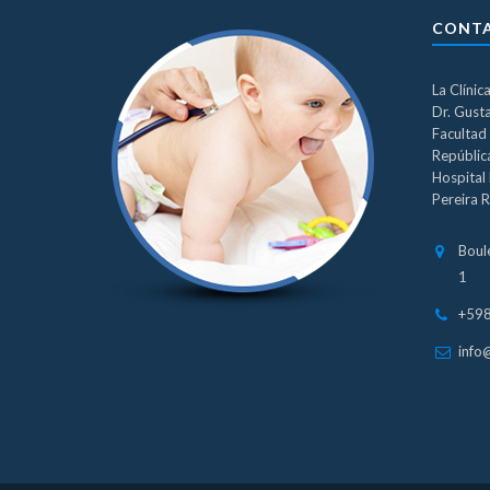
CONT
La Clínic
Dr. Gust
Facultad 
República
Hospital 
Pereira R
Boul
1
+59
info