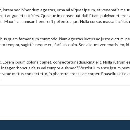
t, lorem sed bibendum egestas, urna mi aliquet ipsum, et venenatis mauri
t augue et ultricies. Quisque in consequat dui! Etiam pulvinar et eros ac
. Mauris accumsan hendrerit pellentesque. Nulla cursus massa facilisis ni
finibus quam fermentum commodo. Nam egestas lectus ac justo dictum, nec
ibero tempor, sagittis neque eu, facilisis enim. Sed aliquet venenatis leo
c. Lorem ipsum dolor sit amet, consectetur adipiscing elit. Nulla rutrum
 Integer rhoncus risus vel tempor euismod? Vestibulum ante ipsum primis 
vitae metus consectetur, in pharetra eros ullamcorper. Phasellus et ex 
.