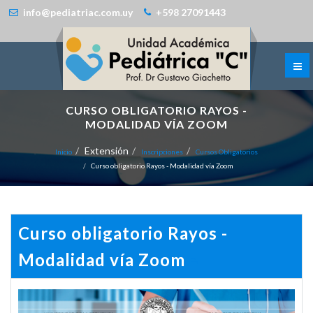
info@pediatriac.com.uy
+598 27091443
CURSO OBLIGATORIO RAYOS -
MODALIDAD VÍA ZOOM
Extensión
Inicio
Inscripciones
Cursos Obligatorios
Curso obligatorio Rayos - Modalidad vía Zoom
Curso obligatorio Rayos -
Modalidad vía Zoom