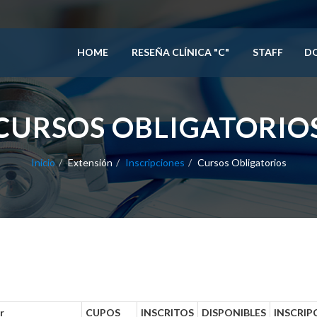
HOME
RESEÑA CLÍNICA "C"
STAFF
D
CURSOS OBLIGATORIO
Inicio
Extensión
Inscripciones
Cursos Obligatorios
r
CUPOS
INSCRITOS
DISPONIBLES
INSCRIP