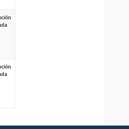
pción
ada
pción
ada