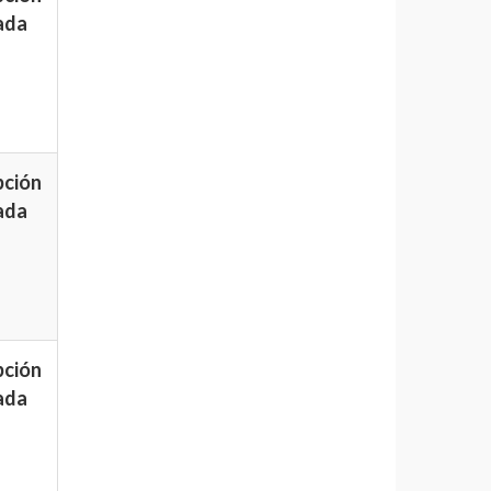
ada
pción
ada
pción
ada