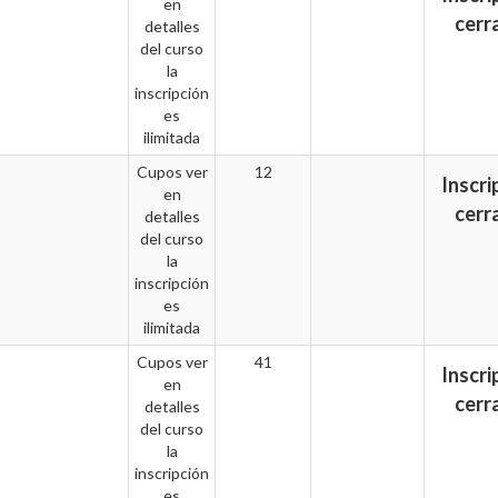
en
cerr
detalles
del curso
la
inscripción
es
ilimitada
Cupos ver
12
Inscri
en
cerr
detalles
del curso
la
inscripción
es
ilimitada
Cupos ver
41
Inscri
en
cerr
detalles
del curso
la
inscripción
es