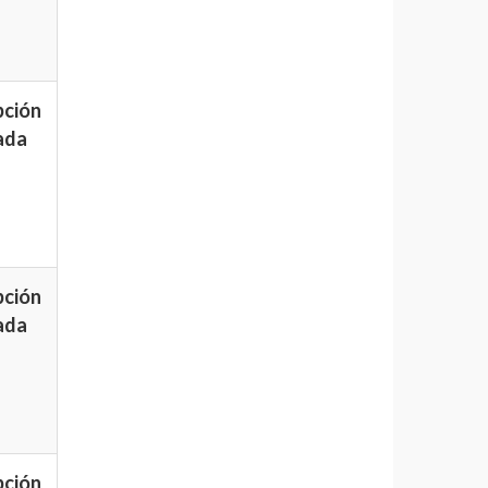
pción
ada
pción
ada
pción