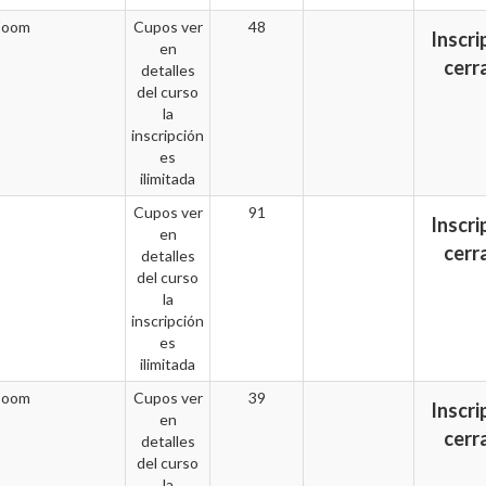
Zoom
Cupos ver
48
Inscri
en
cerr
detalles
del curso
la
inscripción
es
ilimitada
Cupos ver
91
Inscri
en
cerr
detalles
del curso
la
inscripción
es
ilimitada
Zoom
Cupos ver
39
Inscri
en
cerr
detalles
del curso
la