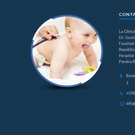
CONT
La Clínic
Dr. Gust
Facultad 
República
Hospital 
Pereira R
Boul
1
+59
info