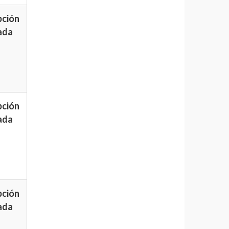
pción
ada
pción
ada
pción
ada