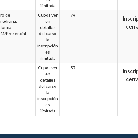
ilimitada
ro de
Cupos ver
74
Inscri
medicina:
en
cerr
aforma
detalles
/Presencial
del curso
la
inscripción
es
ilimitada
Cupos ver
57
Inscri
en
cerr
detalles
del curso
la
inscripción
es
ilimitada