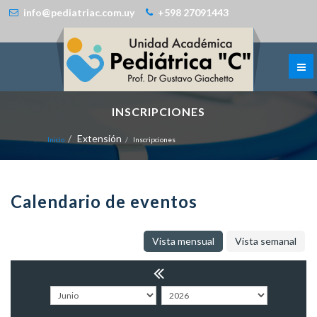
info@pediatriac.com.uy
+598 27091443
INSCRIPCIONES
Extensión
Inicio
Inscripciones
Calendario de eventos
Vista mensual
Vista semanal