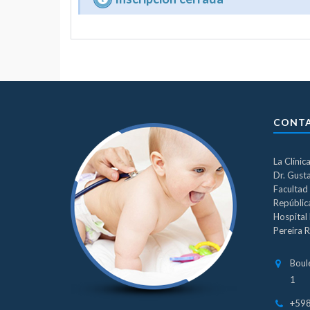
CONT
La Clínic
Dr. Gust
Facultad 
República
Hospital 
Pereira R
Boul
1
+59