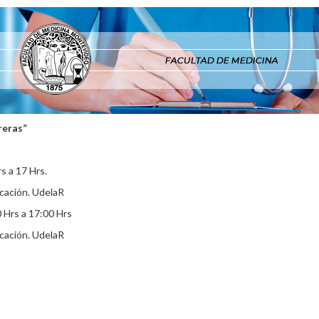
reras”
s a 17 Hrs.
cación. UdelaR
 Hrs a 17:00 Hrs
cación. UdelaR