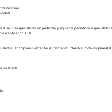
Comunicación.
 UdelaR
 la salud (especialistas en pediatría, psiquiatría pediátrica, especialidad
adolescentes con TEA.
dos Unidos. Thompson Center for Autism and Other Neurodevelopmental
 de la vida.
ia.