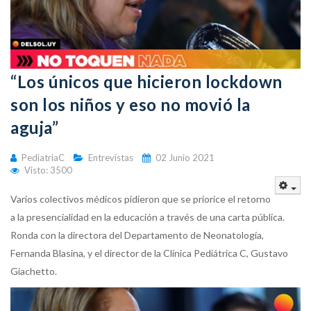
“Los únicos que hicieron lockdown
son los niños y eso no movió la
aguja”
PediatriaC
Entrevistas
02 Junio 2021
Visto: 3500
Emp
Varios colectivos médicos pidieron que se priorice el retorno
a la presencialidad en la educación a través de una carta pública.
Ronda con la directora del Departamento de Neonatología,
Fernanda Blasina, y el director de la Clínica Pediátrica C, Gustavo
Giachetto.