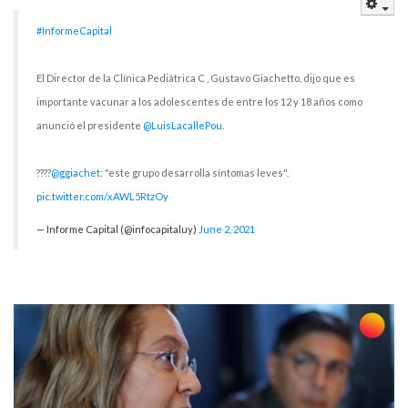
Emp
#InformeCapital
El Director de la Clínica Pediátrica C , Gustavo Giachetto, dijo que es
importante vacunar a los adolescentes de entre los 12 y 18 años como
anunció el presidente
@LuisLacallePou
.
????️
@ggiachet
: "este grupo desarrolla síntomas leves".
pic.twitter.com/xAWL5RtzOy
— Informe Capital (@infocapitaluy)
June 2, 2021