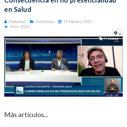
en Salud
PediatriaC
Entrevistas
19 Febrero 2021
Visto: 2022
Emp
Más artículos...