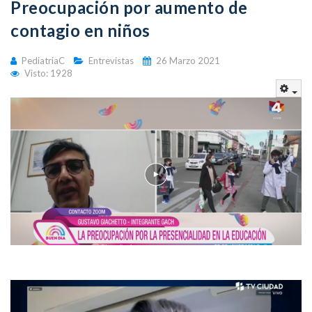
Preocupación por aumento de
contagio en niños
PediatriaC
Entrevistas
26 Marzo 2021
Visto: 1928
Emp